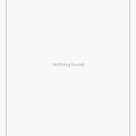
Nothing found
Магазин
Каталог
О бренде
Реквизиты
Сертификаты
Уход за изделиями
Покупателям
Договор оферты
Политика конфиденциальности