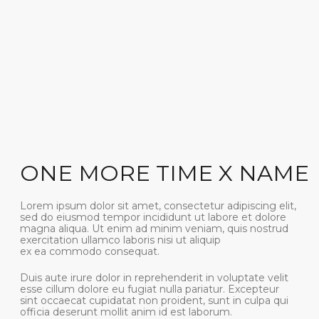
ONE MORE TIME X NAME
Lorem ipsum dolor sit amet, consectetur adipiscing elit,
sed do eiusmod tempor incididunt ut labore et dolore
magna aliqua. Ut enim ad minim veniam, quis nostrud
exercitation ullamco laboris nisi ut aliquip
ex ea commodo consequat.
Duis aute irure dolor in reprehenderit in voluptate velit
esse cillum dolore eu fugiat nulla pariatur. Excepteur
sint occaecat cupidatat non proident, sunt in culpa qui
officia deserunt mollit anim id est laborum.
ПОДПИШИТЕСЬ НА НАШУ E-MAIL
РАССЫЛКУ, ЧТОБЫ ПЕРВЫМИ
УВИДЕТЬ НОВЫЕ КОЛЛЕКЦИИ,
НОВОСТИ И ВИДЕО
Подписаться
Нажимая на кнопку «подписаться» вы соглашаетесь с
политикой конфиденциальности