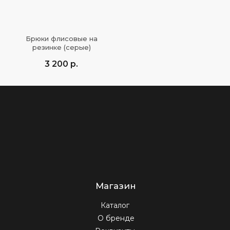
Магазин
Каталог
О бренде
Реквизиты
Брюки флисовые на
Сертификаты
резинке (серые)
Уход за изделиями
3 200
р.
Покупателям
Договор оферты
Политика конфиденциальности
Обмен и возврат
Доставка и оплата
Быстрая связь
+7 (922) 133-36-63
omt.order@gmail.com
ПН-ПТ 10:00-22:00, СБ-ВС 11:00-20:00
Подпишитесь на нашу e-mail рассылку,
чтобы первыми увидеть новые
коллекции, новости и видео