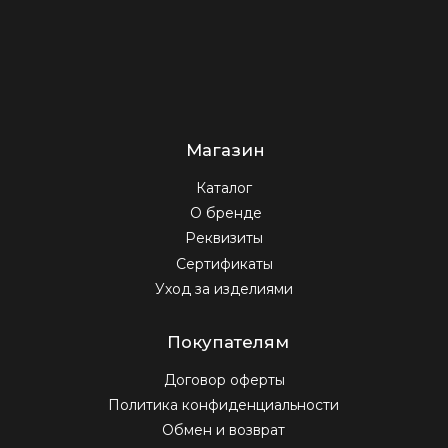
Договор оферты
Политика конфиденциальности
Обмен и возврат
Доставка и оплата
Быстрая связь
+7 (922) 133-36-63
omt.order@gmail.com
ПН-ПТ 10:00-22:00, СБ-ВС 11:00-20:00
Подпишитесь на нашу e-mail рассылку,
чтобы первыми увидеть новые
коллекции, новости и видео
Подписаться
Нажимая на кнопку «подписаться» вы соглашаетесь с
политикой конфиденциальности