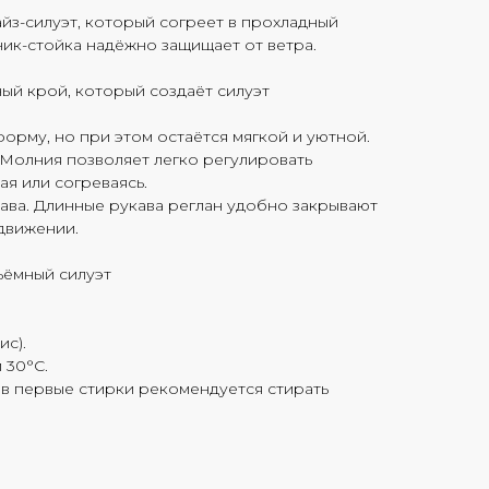
з-силуэт, который согреет в прохладный
ик-стойка надёжно защищает от ветра.
ный крой, который создаёт силуэт
форму, но при этом остаётся мягкой и уютной.
 Молния позволяет легко регулировать
я или согреваясь.
ава. Длинные рукава реглан удобно закрывают
 движении.
ъёмный силуэт
ис).
 30°C.
в первые стирки рекомендуется стирать