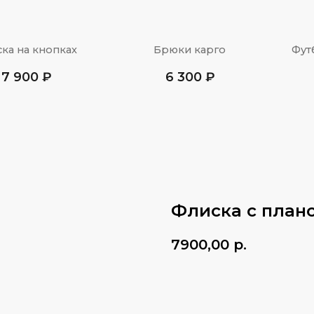
кнопках
Брюки карго
Футболка кроя к
 ₽
6 300 ₽
1 900 ₽
Флиска с планс
7900,00
р.
Добавить в корзину