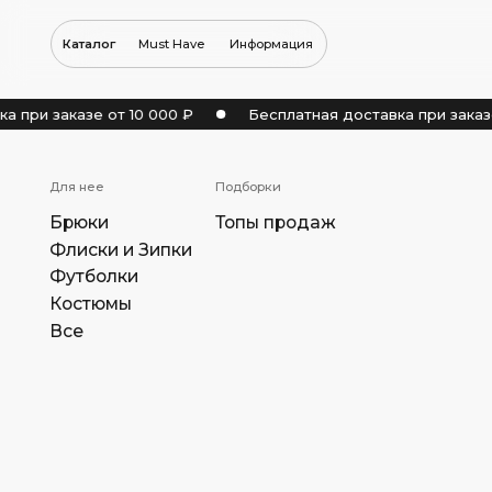
Каталог
Must Have
Информация
при заказе от 10 000 ₽
Бесплатная доставка при заказе 
Для нее
Подборки
Брюки
Топы продаж
Флиски и Зипки
Футболки
Костюмы
Все