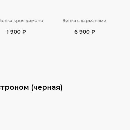
имоно
Зипка с карманами
6 900 ₽
троном (черная)