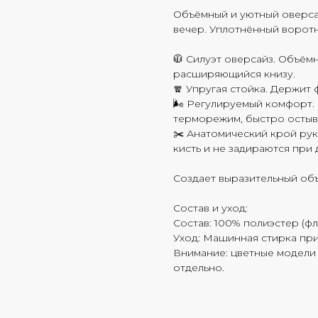
Объёмный и уютный оверсай
вечер. Уплотнённый воротн
🧥 Силуэт оверсайз. Объём
расширяющийся книзу.
🧣 Упругая стойка. Держит 
🌬️ Регулируемый комфорт.
терморежим, быстро остыва
✂️ Анатомический крой рук
кисть и не задираются при
Создает выразительный об
Состав и уход:
Состав: 100% полиэстер (фл
Уход: Машинная стирка при
Внимание: цветные модели 
отдельно.