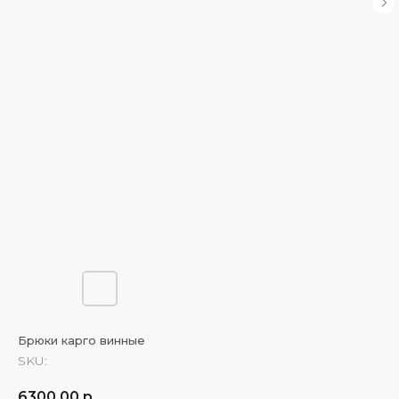
Брюки карго винные
SKU:
6300,00
р.